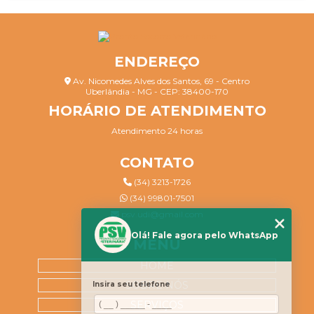
ENDEREÇO
Av. Nicomedes Alves dos Santos, 69 - Centro
Uberlândia - MG - CEP: 38400-170
HORÁRIO DE ATENDIMENTO
Atendimento 24 horas
CONTATO
(34) 3213-1726
(34) 99801-7501
psv.udi@gmail.com
Olá! Fale agora pelo WhatsApp
MENU
HOME
SOBRE NÓS
Insira seu telefone
SERVIÇOS