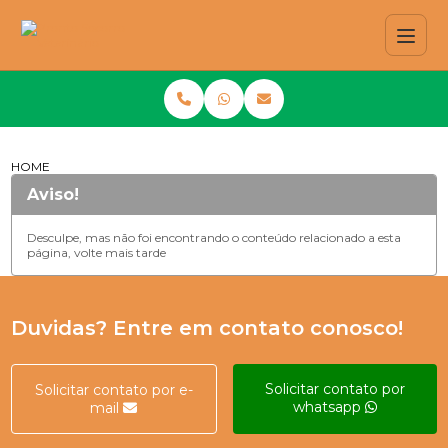
HOME
Aviso!
Desculpe, mas não foi encontrando o conteúdo relacionado a esta
página, volte mais tarde
Duvidas? Entre em contato conosco!
Solicitar contato por
Solicitar contato por e-
whatsapp
mail